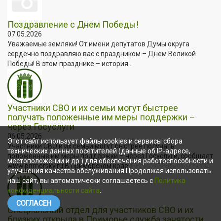
Поздравление с Днем Победы!
07.05.2026
Уважаемые земляки! От имени депутатов Думы округа
сердечно поздравляю вас с праздником – Днем Великой
Победы! В этом празднике – история...
Участники СВО и их семьи могут быстрее
получать положенные им меры поддержки –
через Госуслуги
06.05.2026
Этот сайт использует файлы cookies и сервисы сбора
Участники СВО и их семьи могут быстрее получать
технических данных посетителей (данные об IP-адресе,
положенные им меры поддержки – через Госуслуги, сообщает
местоположении и др.) для обеспечения работоспособности и
www.primorsky.ru В Приморском крае...
улучшения качества обслуживания.Продолжая использовать
наш сайт, вы автоматически соглашаетесь с
Политика
конфиденциальности сайта
.
СОГЛАСЕН
Специальный отдел для участников СВО и их
близких открыла в Приморье служба занятости