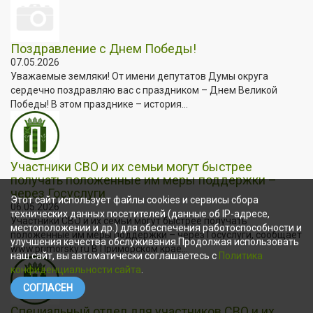
Поздравление с Днем Победы!
07.05.2026
Уважаемые земляки! От имени депутатов Думы округа
сердечно поздравляю вас с праздником – Днем Великой
Победы! В этом празднике – история...
Участники СВО и их семьи могут быстрее
получать положенные им меры поддержки –
через Госуслуги
Этот сайт использует файлы cookies и сервисы сбора
06.05.2026
технических данных посетителей (данные об IP-адресе,
Участники СВО и их семьи могут быстрее получать
местоположении и др.) для обеспечения работоспособности и
положенные им меры поддержки – через Госуслуги, сообщает
улучшения качества обслуживания.Продолжая использовать
www.primorsky.ru В Приморском крае...
наш сайт, вы автоматически соглашаетесь с
Политика
конфиденциальности сайта
.
СОГЛАСЕН
Специальный отдел для участников СВО и их