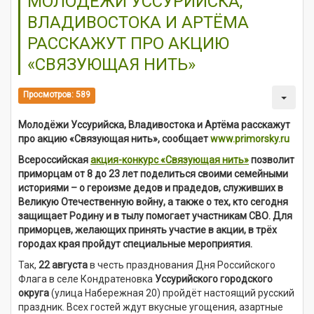
МОЛОДЁЖИ УССУРИЙСКА,
ВЛАДИВОСТОКА И АРТЁМА
РАССКАЖУТ ПРО АКЦИЮ
«СВЯЗУЮЩАЯ НИТЬ»
Просмотров: 589
Молодёжи Уссурийска, Владивостока и Артёма расскажут
про акцию «Связующая нить», сообщает
www.primorsky.ru
Всероссийская
акция-конкурс «Связующая нить»
позволит
приморцам от 8 до 23 лет поделиться своими семейными
историями – о героизме дедов и прадедов, служивших в
Великую Отечественную войну, а также о тех, кто сегодня
защищает Родину и в тылу помогает участникам СВО. Для
приморцев, желающих принять участие в акции, в трёх
городах края пройдут специальные мероприятия.
Так,
22 августа
в честь празднования Дня Российского
Флага в селе Кондратеновка
Уссурийского городского
округа
(улица Набережная 20) пройдёт настоящий русский
праздник. Всех гостей ждут вкусные угощения, азартные