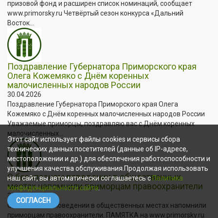
призовой фонд и расширен список номинаций, сообщает
www.primorsky.ru Четвёртый сезон конкурса «Дальний
Восток...
Поздравление Губернатора Приморского края
Олега Кожемяко с Днём коренных
малочисленных народов России
30.04.2026
Поздравление Губернатора Приморского края Олега
Кожемяко с Днём коренных малочисленных народов России
Уважаемые приморцы, поздравляю вас с Днём коренных
малочисленных...
Этот сайт использует файлы cookies и сервисы сбора
технических данных посетителей (данные об IP-адресе,
местоположении и др.) для обеспечения работоспособности и
улучшения качества обслуживания.Продолжая использовать
О безопасном поведении в общественных
наш сайт, вы автоматически соглашаетесь с
Политика
местах напомнили приморцам правоохранители
конфиденциальности сайта
.
30.04.2026
СОГЛАСЕН
О безопасном поведении в общественных местах напомнили
приморцам правоохранители. ПАМЯТКА на www.primorsky.ru