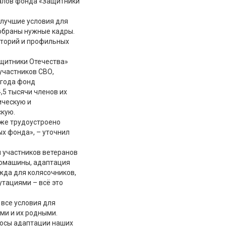
алов фонда «Защитники
 лучшие условия для
обраны нужные кадры.
иторий и профильных
щитники Отечества»
участников СВО,
 года фонд
,5 тысячи членов их
ическую и
скую.
уже трудоустроено
х фонда», – уточнил
 участников ветеранов
томашины, адаптация
жда для колясочников,
утациями – всё это
 все условия для
ми и их родными.
росы адаптации наших