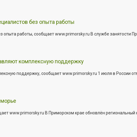
ециалистов без опыта работы
з опыта работы, сообщает www.primorsky.ru В службе занятости Пр
тавляют комплексную поддержку
сную поддержку, сообщает www.primorsky.ru 1 июля в России отм
иморье
щает www.primorsky.ru В Приморском крае обновлён региональный