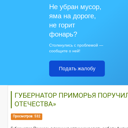
Не убран мусор,
яма на дороге,
не горит
фонарь?
Столкнулись с проблемой —
сообщите о ней!
Подать жалобу
ГУБЕРНАТОР ПРИМОРЬЯ ПОРУЧИ
ОТЕЧЕСТВА»
Просмотров: 532