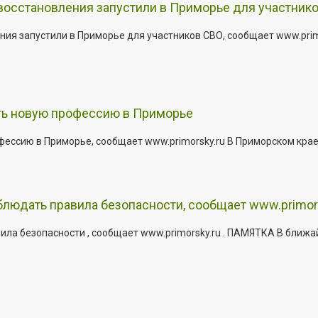
 восстановления запустили в Приморье для участник
ния запустили в Приморье для участников СВО, сообщает www.pri
ить новую профессию в Приморье
офессию в Приморье, сообщает www.primorsky.ru В Приморском кра
юдать правила безопасности, сообщает www.primor
ла безопасности , сообщает www.primorsky.ru . ПАМЯТКА В ближа