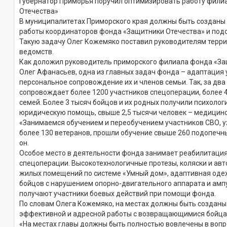
Губернатор Приморья поручил оптимизировать работу фили
Отечества»
В муниципалитетах Приморского края должны быть созданы
работы координаторов фонда «Защитники Отечества» и под
Такую задачу Олег Кожемяко поставил руководителям терр
ведомств.
Как доложил руководитель приморского филиала фонда «За
Олег Афанасьев, одна из главных задач фонда – адаптация 
персональное сопровождение их и членов семьи. Так, за два
сопровождает более 1200 участников спецоперации, более 4
семей. Более 3 тысяч бойцов и их родных получили психолог
юридическую помощь, свыше 2,5 тысячи человек – медицин
«Занимаемся обучением и переобучением участников СВО, 
более 130 ветеранов, прошли обучение свыше 260 подопечны
он.
Особое место в деятельности фонда занимает реабилитация
спецоперации. Высокотехнологичные протезы, коляски и ав
жилых помещений по системе «Умный дом», адаптивная оде
бойцов с нарушением опорно-двигательного аппарата и амп
получают участники боевых действий при помощи фонда.
По словам Олега Кожемяко, на местах должны быть созданы
эффективной и адресной работы с возвращающимися бойца
«На местах главы должны быть полностью вовлечены в воп