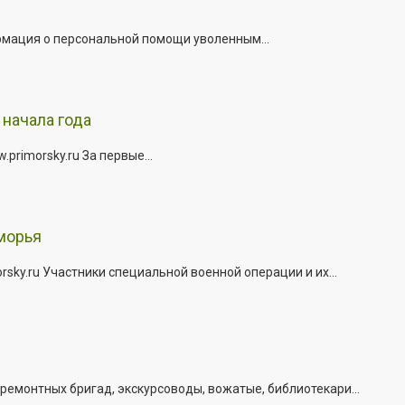
рмация о персональной помощи уволенным...
начала года
rimorsky.ru За первые...
морья
ky.ru Участники специальной военной операции и их...
емонтных бригад, экскурсоводы, вожатые, библиотекари...