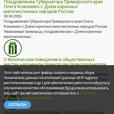
Поздравление Губернатора Приморского края
Олега Кожемяко с Днём коренных
малочисленных народов России
30.04.2026
Поздравление Губернатора Приморского края Олега
Кожемяко с Днём коренных малочисленных народов России
Уважаемые приморцы, поздравляю вас с Днём коренных
малочисленных...
О безопасном поведении в общественных
местах напомнили приморцам правоохранители
30.04.2026
Этот сайт использует файлы cookies и сервисы сбора
О безопасном поведении в общественных местах напомнили
технических данных посетителей (данные об IP-адресе,
приморцам правоохранители. ПАМЯТКА на www.primorsky.ru
местоположении и др.) для обеспечения работоспособности и
Череда майских праздников традиционно наполнена
улучшения качества обслуживания.Продолжая использовать
большим количеством массовых...
наш сайт, вы автоматически соглашаетесь с
Политика
конфиденциальности сайта
.
СОГЛАСЕН
От ипотеки до образования: приморские семьи