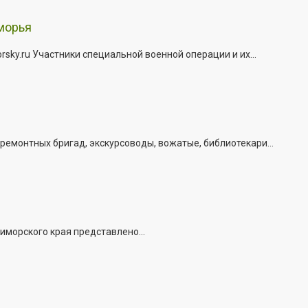
морья
ky.ru Участники специальной военной операции и их...
емонтных бригад, экскурсоводы, вожатые, библиотекари...
иморского края представлено...