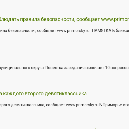
юдать правила безопасности, сообщает www.primor
ла безопасности , сообщает www.primorsky.ru . ПАМЯТКА В ближа
иципального округа. Повестка заседания включает 10 вопросов. За
а каждого второго девятиклассника
ого девятиклассника, сообщает www.primorsky.ru В Приморье ста