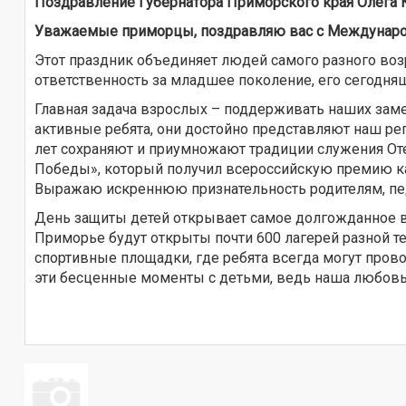
Поздравление Губернатора Приморского края Олега
Уважаемые приморцы, поздравляю вас с Междунаро
Этот праздник объединяет людей самого разного возр
ответственность за младшее поколение, его сегодня
Главная задача взрослых – поддерживать наших заме
активные ребята, они достойно представляют наш рег
лет сохраняют и приумножают традиции служения Оте
Победы», который получил всероссийскую премию как
Выражаю искреннюю признательность родителям, пед
День защиты детей открывает самое долгожданное вр
Приморье будут открыты почти 600 лагерей разной т
спортивные площадки, где ребята всегда могут пров
эти бесценные моменты с детьми, ведь наша любовь 