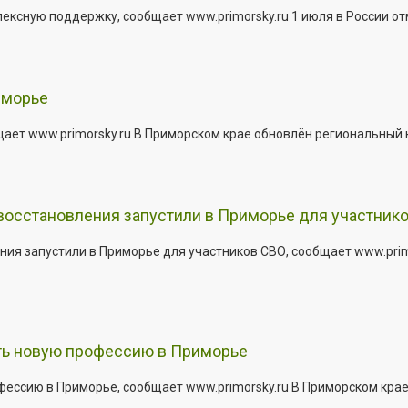
сную поддержку, сообщает www.primorsky.ru 1 июля в России отм
иморье
щает www.primorsky.ru В Приморском крае обновлён региональный
 восстановления запустили в Приморье для участник
ния запустили в Приморье для участников СВО, сообщает www.pri
ить новую профессию в Приморье
офессию в Приморье, сообщает www.primorsky.ru В Приморском кра