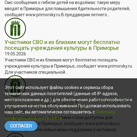
Смс-сообщения о гибели детей на водоёмах: такую меру
вводят в Приморье для повышения бдительности родителей,
сообщает www.primorsky.ru В преддверии летнего...
Участники СВО и их близкие могут бесплатно
посещать учреждения культуры в Приморье
19.05.2026
Участники СВО и их близкие могут бесплатно посещать
учреждения культуры в Приморье, сообщает www.primorsky.ru
Для участников специальной...
Этот сайт использует файлы cookies и сервисы сбора
технических данных посетителей (данные об IP-адресе,
Ещё три новые меры поддержки стали доступны
местоположении и др.) для обеспечения работоспособности и
для участников СВО в Приморье
улучшения качества обслуживания.Продолжая использовать
14.05.2026
наш сайт, вы автоматически соглашаетесь с
Политика
Ещё три новые меры поддержки стали доступны для
конфиденциальности сайта
.
участников СВО в Приморье, сообщает www.primorsky.ru
СОГЛАСЕН
Госдума одобрила новые меры поддержки участников...