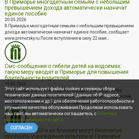
В Приморье многодетным семьям с небольшим
превышением дохода автоматически назначат
единое пособие
20.05.2026
В Приморье многодетным семьям с небольшим превышением
дохода автоматически назначат единое пособие, сообщает
www.primorsky.ru После вступления в силу 22 мая...
Смс-сообщения о гибели детей на водоёмах:
такую меру вводят в Приморье для повышения
бдительности родителей
19.05.2026
Этот сайт использует файлы cookies и сервисы сбора
Смс-сообщения о гибели детей на водоёмах: такую меру
технических данных посетителей (данные об IP-адресе,
вводят в Приморье для повышения бдительности родителей,
местоположении и др.) для обеспечения работоспособности и
сообщает www.primorsky.ru В преддверии летнего...
улучшения качества обслуживания.Продолжая использовать
наш сайт, вы автоматически соглашаетесь с
Политика
конфиденциальности сайта
.
СОГЛАСЕН
Участники СВО и их близкие могут бесплатно
посещать учреждения культуры в Приморье