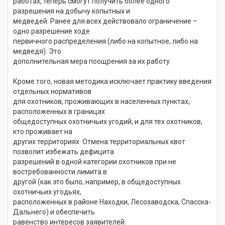
работах, теперь смогут получить более одного
разрешения на добычу копытных и
медведей. Ранее для всех действовало ограничение –
одно разрешение ходе
первичного распределения (либо на копытное, либо на
медведя). Это
дополнительная мера поощрения за их работу.
Кроме того, новая методика исключает практику введения
отдельных нормативов
для охотников, проживающих в населенных пунктах,
расположенных в границах
общедоступных охотничьих угодий, и для тех охотников,
кто проживает на
других территориях. Отмена территориальных квот
позволит избежать дефицита
разрешений в одной категории охотников при не
востребованности лимита в
другой (как это было, например, в общедоступных
охотничьих угодьях,
расположенных в районе Находки, Лесозаводска, Спасска-
Дальнего) и обеспечить
равенство интересов заявителей.