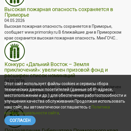
Высокая пожарная опасность сохраняется в
Приморье
04.05.2026
Высокая пожарная опасность сохраняется в Приморье,
сообщает www.primorsky.ru В ближайшие дни в Приморском
крае сохранится высокая пожарная опасность. МинГОЧС...
Конкурс «Дальний Восток – Земля
приключений»: увеличен призовой фонд и
расширен список номинаций
04.05.2026
Этот сайт использует файлы cookies и сервисы сбора
Конкурс «Дальний Восток – Земля приключений»: увеличен
технических данных посетителей (данные об IP-адресе,
призовой фонд и расширен список номинаций, сообщает
местоположении и др.) для обеспечения работоспособности и
www.primorsky.ru Четвёртый сезон конкурса «Дальний
улучшения качества обслуживания.Продолжая использовать
Восток...
наш сайт, вы автоматически соглашаетесь с
Политика
конфиденциальности сайта
.
СОГЛАСЕН
Поздравление Губернатора Приморского края