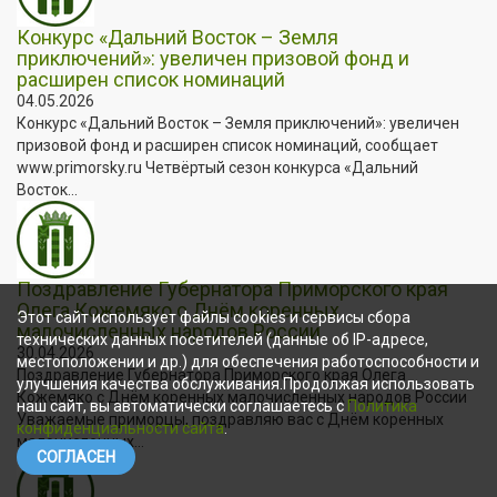
Конкурс «Дальний Восток – Земля
приключений»: увеличен призовой фонд и
расширен список номинаций
04.05.2026
Конкурс «Дальний Восток – Земля приключений»: увеличен
призовой фонд и расширен список номинаций, сообщает
www.primorsky.ru Четвёртый сезон конкурса «Дальний
Восток...
Поздравление Губернатора Приморского края
Олега Кожемяко с Днём коренных
Этот сайт использует файлы cookies и сервисы сбора
малочисленных народов России
технических данных посетителей (данные об IP-адресе,
30.04.2026
местоположении и др.) для обеспечения работоспособности и
Поздравление Губернатора Приморского края Олега
улучшения качества обслуживания.Продолжая использовать
Кожемяко с Днём коренных малочисленных народов России
наш сайт, вы автоматически соглашаетесь с
Политика
Уважаемые приморцы, поздравляю вас с Днём коренных
конфиденциальности сайта
.
малочисленных...
СОГЛАСЕН