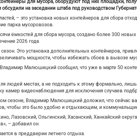
онтейнеры для мусора, оборудуют под них площадки, пол
обсудили на заседании штаба под руководством Губернат
ластей, – это установка новых контейнеров для сбора отхо
ие парка мусоровозов.
сячи ёмкостей для сбора мусора, создано более 300 новы
ечение 2026 года.
 сезон. Это установка дополнительных контейнеров, прив
величивать мощности, чтобы избежать сбоев в вывозе мус
ладимир Малюшицкий сообщил, что уже в марте 50 контейн
я людей местах, а не подходить к этому формально, лишь 
ку камер видеонаблюдения для исключения случаев подбро
ом сезоне, Владимир Малюшицкий доложил, что сейчас ва
ов, чтобы это было удобно и отдыхающим, и коммунальщи
окино, Лазовский, Ольгинский, Хасанский, Ханкайский окру
в», – добавил он.
лается в преддверии летнего отдыха.