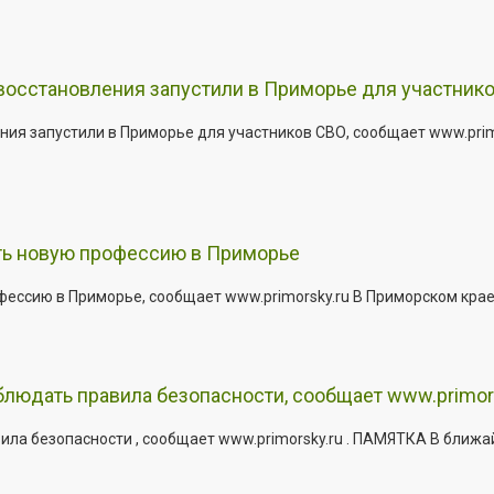
 восстановления запустили в Приморье для участник
ния запустили в Приморье для участников СВО, сообщает www.pri
ить новую профессию в Приморье
офессию в Приморье, сообщает www.primorsky.ru В Приморском кра
юдать правила безопасности, сообщает www.primor
ла безопасности , сообщает www.primorsky.ru . ПАМЯТКА В ближа