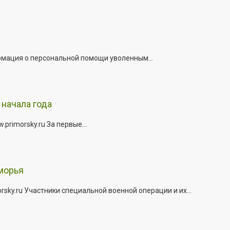
рмация о персональной помощи уволенным...
начала года
rimorsky.ru За первые...
морья
ky.ru Участники специальной военной операции и их...