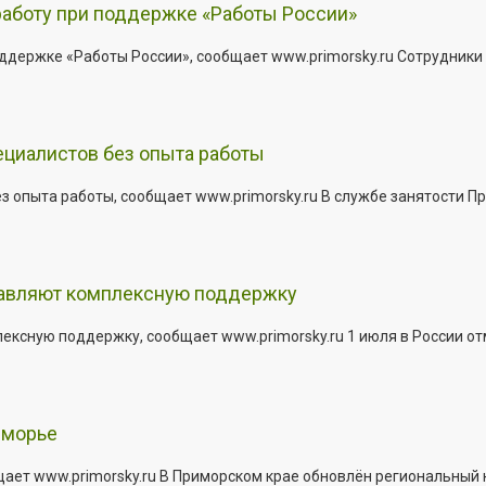
работу при поддержке «Работы России»
держке «Работы России», сообщает www.primorsky.ru Сотрудники р
ециалистов без опыта работы
з опыта работы, сообщает www.primorsky.ru В службе занятости Пр
тавляют комплексную поддержку
сную поддержку, сообщает www.primorsky.ru 1 июля в России отм
иморье
щает www.primorsky.ru В Приморском крае обновлён региональный