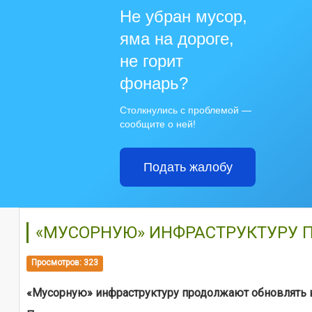
Не убран мусор,
яма на дороге,
не горит
фонарь?
Столкнулись с проблемой —
сообщите о ней!
Подать жалобу
«МУСОРНУЮ» ИНФРАСТРУКТУРУ 
Просмотров: 323
«Мусорную» инфраструктуру продолжают обновлять 