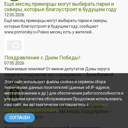
Ещё месяц приморцы могут выбирать парки и
скверы, которые благоустроят в будущем году
12.05.2026
Ещё месяц приморцы могут выбирать парки и скверы,
которые благоустроят в будущем году, сообщает
www.primorsky.ru Ровно месяц есть у жителей...
Поздравление с Днем Победы!
07.05.2026
Уважаемые земляки! От имени депутатов Думы округа
сердечно поздравляю вас с праздником – Днем Великой
Победы! В этом празднике – история...
Этот сайт использует файлы cookies и сервисы сбора
технических данных посетителей (данные об IP-адресе,
местоположении и др.) для обеспечения работоспособности и
улучшения качества обслуживания.Продолжая использовать
наш сайт, вы автоматически соглашаетесь с
Политика
Участники СВО и их семьи могут быстрее
конфиденциальности сайта
.
получать положенные им меры поддержки –
через Госуслуги
СОГЛАСЕН
06.05.2026
Участники СВО и их семьи могут быстрее получать