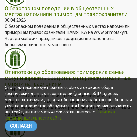
О безопасном поведении в общественных
местах напомнили приморцам правоохранители
30.04.2026
О безопасном поведении в общественных местах напомнили
приморцам правоохранители. ПАМЯТКА на www.primorsky.ru
Череда майских праздников традиционно наполнена
большим количеством массовых...
От ипотеки до образования: приморские семьи
могут направить средства материнского капитала
по пяти направлениям
Этот сайт использует файлы cookies и сервисы сбора
29.04.2026
технических данных посетителей (данные об IP-адресе,
От ипотеки до образования: приморские семьи могут
местоположении и др.) для обеспечения работоспособности и
направить средства материнского капитала по пяти
улучшения качества обслуживания.Продолжая использовать
направлениям, сообщает www.primorsky.ru Поддержка семей
наш сайт, вы автоматически соглашаетесь с
Политика
с детьми...
конфиденциальности сайта
.
СОГЛАСЕН