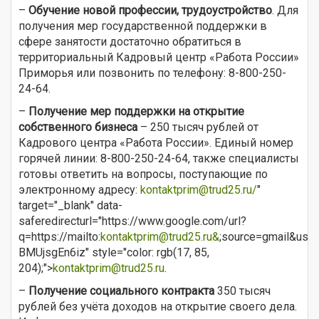
–
Обучение новой профессии, трудоустройство
. Для
получения мер государственной поддержки в
сфере занятости достаточно обратиться в
территориальный Кадровый центр «Работа России»
Приморья или позвонить по телефону: 8-800-250-
24-64.
–
Получение мер поддержки на открытие
собственного бизнеса
– 250 тысяч рублей от
Кадрового центра «Работа России». Единый номер
горячей линии: 8-800-250-24-64, также специалисты
готовы ответить на вопросы, поступающие по
электронному адресу:
kontaktprim@trud25.ru
/
"
target="_blank" data-
saferedirecturl="https://www.google.com/url?
q=https://mailto:
kontaktprim@trud25.ru&
;source=gmail&us
BMUjsgEn6iz" style="color: rgb(17, 85,
204);">
kontaktprim@trud25.ru
.
–
Получение социального контракта
350 тысяч
рублей без учёта доходов на открытие своего дела.