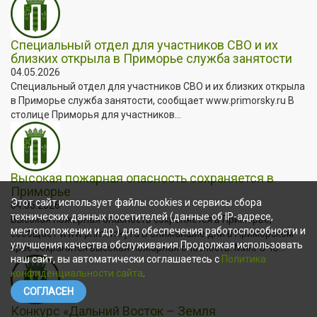
Специальный отдел для участников СВО и их
близких открыла в Приморье служба занятости
04.05.2026
Специальный отдел для участников СВО и их близких открыла
в Приморье служба занятости, сообщает www.primorsky.ru В
столице Приморья для участников...
Высокая пожарная опасность сохраняется в
Приморье
Этот сайт использует файлы cookies и сервисы сбора
04.05.2026
технических данных посетителей (данные об IP-адресе,
Высокая пожарная опасность сохраняется в Приморье,
местоположении и др.) для обеспечения работоспособности и
сообщает www.primorsky.ru В ближайшие дни в Приморском
улучшения качества обслуживания.Продолжая использовать
крае сохранится высокая пожарная опасность. МинГОЧС...
наш сайт, вы автоматически соглашаетесь с
Политика
конфиденциальности сайта
.
СОГЛАСЕН
Конкурс «Дальний Восток – Земля