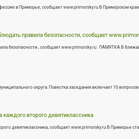
офессию в Приморье, сообщает www.primorsky.ru В Приморском кра
юдать правила безопасности, сообщает www.primor
ла безопасности , сообщает www.primorsky.ru . ПАМЯТКА В ближа
иципального округа. Повестка заседания включает 10 вопросов. За
а каждого второго девятиклассника
ого девятиклассника, сообщает www.primorsky.ru В Приморье ста