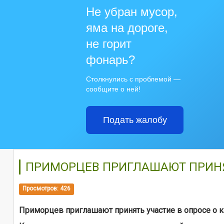
Не убран мусор,
яма на дороге,
не горит
фонарь?
Столкнулись с проблемой —
сообщите о ней!
Подать жалобу
ПРИМОРЦЕВ ПРИГЛАШАЮТ ПРИНЯТ
Просмотров: 426
Приморцев приглашают принять участие в опросе о к