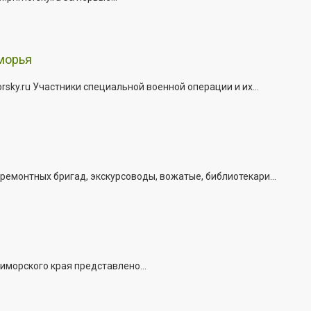
морья
ky.ru Участники специальной военной операции и их...
емонтных бригад, экскурсоводы, вожатые, библиотекари...
иморского края представлено...