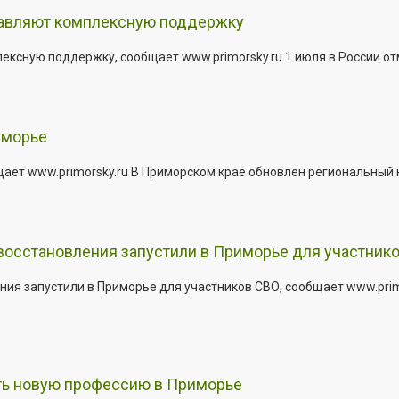
тавляют комплексную поддержку
сную поддержку, сообщает www.primorsky.ru 1 июля в России отм
иморье
щает www.primorsky.ru В Приморском крае обновлён региональный
 восстановления запустили в Приморье для участник
ния запустили в Приморье для участников СВО, сообщает www.pri
ить новую профессию в Приморье