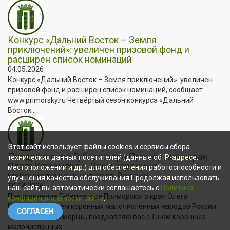
Конкурс «Дальний Восток – Земля
приключений»: увеличен призовой фонд и
расширен список номинаций
04.05.2026
Конкурс «Дальний Восток – Земля приключений»: увеличен
призовой фонд и расширен список номинаций, сообщает
www.primorsky.ru Четвёртый сезон конкурса «Дальний
Восток...
Этот сайт использует файлы cookies и сервисы сбора
Поздравление Губернатора Приморского края
технических данных посетителей (данные об IP-адресе,
Олега Кожемяко с Днём коренных
местоположении и др.) для обеспечения работоспособности и
малочисленных народов России
улучшения качества обслуживания.Продолжая использовать
30.04.2026
наш сайт, вы автоматически соглашаетесь с
Политика
Поздравление Губернатора Приморского края Олега
конфиденциальности сайта
.
Кожемяко с Днём коренных малочисленных народов России
СОГЛАСЕН
Уважаемые приморцы, поздравляю вас с Днём коренных
малочисленных...