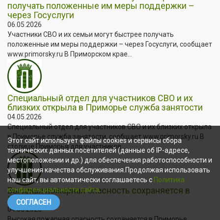
получать положенные им меры поддержки –
через Госуслуги
06.05.2026
Участники СВО и их семьи могут быстрее получать
положенные им меры поддержки – через Госуслуги, сообщает
www.primorsky.ru В Приморском крае...
Специальный отдел для участников СВО и их
близких открыла в Приморье служба занятости
04.05.2026
Специальный отдел для участников СВО и их близких открыла
в Приморье служба занятости, сообщает www.primorsky.ru В
Этот сайт использует файлы cookies и сервисы сбора
столице Приморья для участников...
технических данных посетителей (данные об IP-адресе,
местоположении и др.) для обеспечения работоспособности и
улучшения качества обслуживания.Продолжая использовать
наш сайт, вы автоматически соглашаетесь с
Политика
Высокая пожарная опасность сохраняется в
конфиденциальности сайта
.
Приморье
СОГЛАСЕН
04.05.2026
Высокая пожарная опасность сохраняется в Приморье,