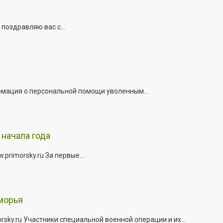
поздравляю вас с...
рмация о персональной помощи уволенным...
начала года
rimorsky.ru За первые...
морья
ky.ru Участники специальной военной операции и их...