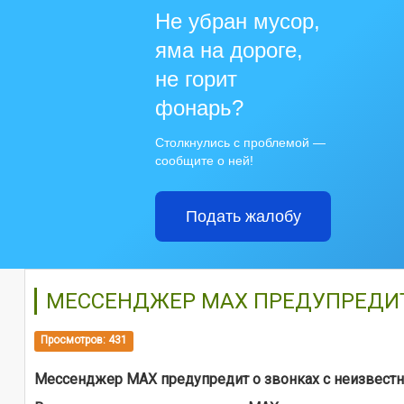
Не убран мусор,
яма на дороге,
не горит
фонарь?
Столкнулись с проблемой —
сообщите о ней!
Подать жалобу
МЕССЕНДЖЕР МАХ ПРЕДУПРЕДИТ
Просмотров: 431
Мессенджер МАХ предупредит о звонках с неизвест