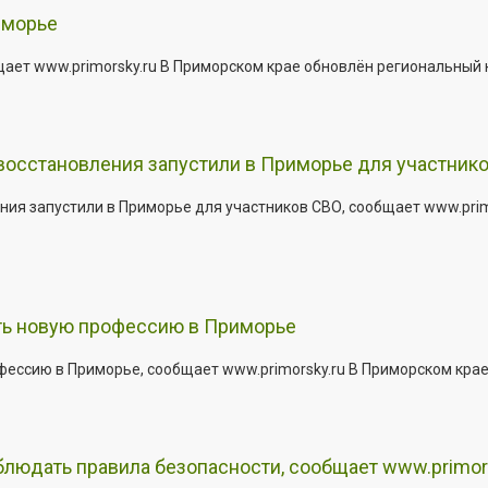
иморье
щает www.primorsky.ru В Приморском крае обновлён региональный
 восстановления запустили в Приморье для участник
ния запустили в Приморье для участников СВО, сообщает www.pri
ить новую профессию в Приморье
офессию в Приморье, сообщает www.primorsky.ru В Приморском кра
юдать правила безопасности, сообщает www.primor