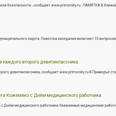
ла безопасности , сообщает www.primorsky.ru . ПАМЯТКА В ближа
иципального округа. Повестка заседания включает 10 вопросов. За
а каждого второго девятиклассника
ого девятиклассника, сообщает www.primorsky.ru В Приморье ста
ега Кожемяко с Днём медицинского работника
с Днём медицинского работника Уважаемые медицинские работник