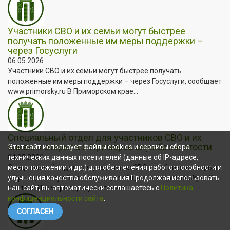
Участники СВО и их семьи могут быстрее
получать положенные им меры поддержки –
через Госуслуги
06.05.2026
Участники СВО и их семьи могут быстрее получать
положенные им меры поддержки – через Госуслуги, сообщает
www.primorsky.ru В Приморском крае...
Специальный отдел для участников СВО и их
близких открыла в Приморье служба занятости
Этот сайт использует файлы cookies и сервисы сбора
04.05.2026
технических данных посетителей (данные об IP-адресе,
Специальный отдел для участников СВО и их близких открыла
местоположении и др.) для обеспечения работоспособности и
в Приморье служба занятости, сообщает www.primorsky.ru В
улучшения качества обслуживания.Продолжая использовать
столице Приморья для участников...
наш сайт, вы автоматически соглашаетесь с
Политика
конфиденциальности сайта
.
СОГЛАСЕН