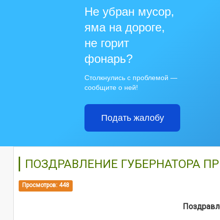
Не убран мусор,
яма на дороге,
не горит
фонарь?
Столкнулись с проблемой —
сообщите о ней!
Подать жалобу
ПОЗДРАВЛЕНИЕ ГУБЕРНАТОРА ПР
Просмотров: 448
Поздравл