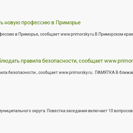
ить новую профессию в Приморье
офессию в Приморье, сообщает www.primorsky.ru В Приморском кра
юдать правила безопасности, сообщает www.primor
ла безопасности , сообщает www.primorsky.ru . ПАМЯТКА В ближа
иципального округа. Повестка заседания включает 10 вопросов. За