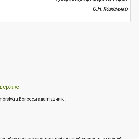
О.Н. Кожемяко
ддержке
rsky.ru Вопросы адаптации к...
жений ветеранов специальной военной операции в мирной