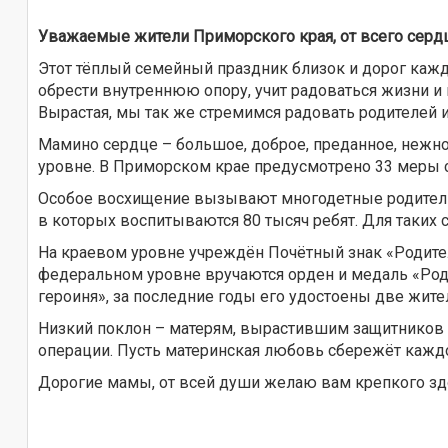
Уважаемые жители Приморского края, от всего серд
Этот тёплый семейный праздник близок и дорог кажд
обрести внутреннюю опору, учит радоваться жизни 
Вырастая, мы так же стремимся радовать родителей и
Мамино сердце – большое, доброе, преданное, нежн
уровне. В Приморском крае предусмотрено 33 меры с
Особое восхищение вызывают многодетные родители 
в которых воспитываются 80 тысяч ребят. Для таких
На краевом уровне учреждён Почётный знак «Родител
федеральном уровне вручаются орден и медаль «Род
героиня», за последние годы его удостоены две жит
Низкий поклон – матерям, вырастившим защитников 
операции. Пусть материнская любовь сбережёт каждог
Дорогие мамы, от всей души желаю вам крепкого здо