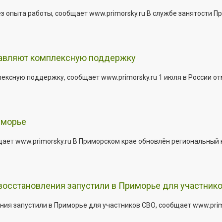
з опыта работы, сообщает www.primorsky.ru В службе занятости Пр
тавляют комплексную поддержку
сную поддержку, сообщает www.primorsky.ru 1 июля в России отм
иморье
щает www.primorsky.ru В Приморском крае обновлён региональный
 восстановления запустили в Приморье для участник
ния запустили в Приморье для участников СВО, сообщает www.pri