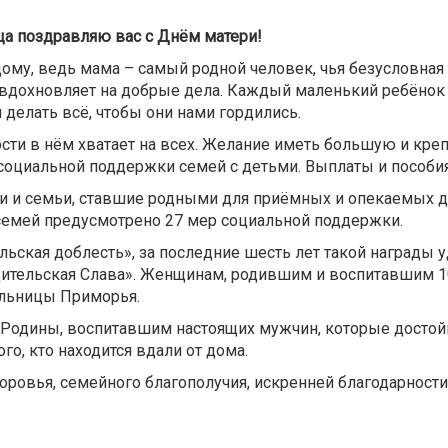
ца поздравляю вас с Днём матери!
ому, ведь мама – самый родной человек, чья безусловная 
и вдохновляет на добрые дела. Каждый маленький ребёно
 делать всё, чтобы они нами гордились.
ости в нём хватает на всех. Желание иметь большую и кр
оциальной поддержки семей с детьми. Выплаты и пособия
и семьи, ставшие родными для приёмных и опекаемых дет
 семей предусмотрено 27 мер социальной поддержки.
ьская доблесть», за последние шесть лет такой награды у
ительская Слава». Женщинам, родившим и воспитавшим 10 
ельницы Приморья.
Родины, воспитавшим настоящих мужчин, которые достойн
о, кто находится вдали от дома.
ровья, семейного благополучия, искренней благодарности