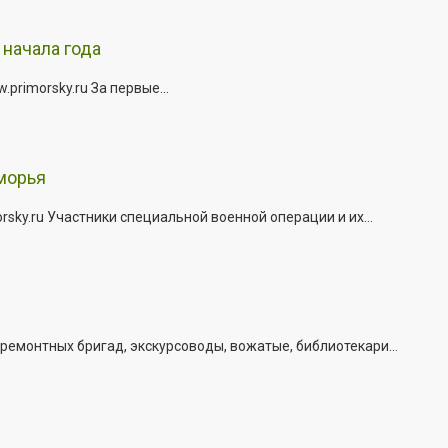
начала года
rimorsky.ru За первые...
морья
ky.ru Участники специальной военной операции и их...
емонтных бригад, экскурсоводы, вожатые, библиотекари...