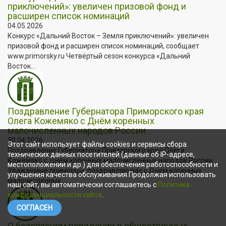
приключений»: увеличен призовой фонд и
расширен список номинаций
04.05.2026
Конкурс «Дальний Восток – Земля приключений»: увеличен
призовой фонд и расширен список номинаций, сообщает
www.primorsky.ru Четвёртый сезон конкурса «Дальний
Восток...
Поздравление Губернатора Приморского края
Олега Кожемяко с Днём коренных
малочисленных народов России
30.04.2026
Этот сайт использует файлы cookies и сервисы сбора
Поздравление Губернатора Приморского края Олега
технических данных посетителей (данные об IP-адресе,
Кожемяко с Днём коренных малочисленных народов России
местоположении и др.) для обеспечения работоспособности и
Уважаемые приморцы, поздравляю вас с Днём коренных
улучшения качества обслуживания.Продолжая использовать
малочисленных...
наш сайт, вы автоматически соглашаетесь с
Политика
конфиденциальности сайта
.
СОГЛАСЕН
О безопасном поведении в общественных