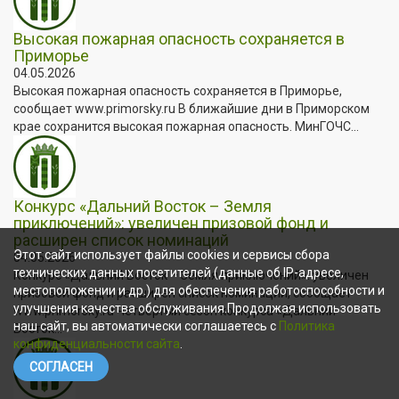
Высокая пожарная опасность сохраняется в
Приморье
04.05.2026
Высокая пожарная опасность сохраняется в Приморье,
сообщает www.primorsky.ru В ближайшие дни в Приморском
крае сохранится высокая пожарная опасность. МинГОЧС...
Конкурс «Дальний Восток – Земля
приключений»: увеличен призовой фонд и
расширен список номинаций
Этот сайт использует файлы cookies и сервисы сбора
04.05.2026
технических данных посетителей (данные об IP-адресе,
Конкурс «Дальний Восток – Земля приключений»: увеличен
местоположении и др.) для обеспечения работоспособности и
призовой фонд и расширен список номинаций, сообщает
улучшения качества обслуживания.Продолжая использовать
www.primorsky.ru Четвёртый сезон конкурса «Дальний
наш сайт, вы автоматически соглашаетесь с
Политика
Восток...
конфиденциальности сайта
.
СОГЛАСЕН