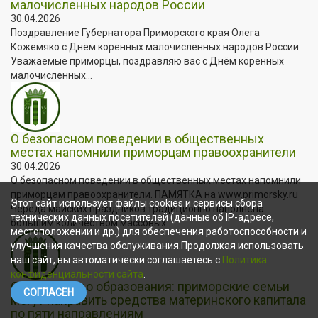
малочисленных народов России
30.04.2026
Поздравление Губернатора Приморского края Олега
Кожемяко с Днём коренных малочисленных народов России
Уважаемые приморцы, поздравляю вас с Днём коренных
малочисленных...
О безопасном поведении в общественных
местах напомнили приморцам правоохранители
30.04.2026
О безопасном поведении в общественных местах напомнили
приморцам правоохранители. ПАМЯТКА на www.primorsky.ru
Этот сайт использует файлы cookies и сервисы сбора
Череда майских праздников традиционно наполнена
технических данных посетителей (данные об IP-адресе,
большим количеством массовых...
местоположении и др.) для обеспечения работоспособности и
улучшения качества обслуживания.Продолжая использовать
наш сайт, вы автоматически соглашаетесь с
Политика
конфиденциальности сайта
.
От ипотеки до образования: приморские семьи
СОГЛАСЕН
могут направить средства материнского капитала
по пяти направлениям