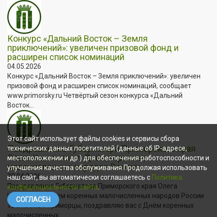
Конкурс «Дальний Восток – Земля
приключений»: увеличен призовой фонд и
расширен список номинаций
04.05.2026
Конкурс «Дальний Восток – Земля приключений»: увеличен
призовой фонд и расширен список номинаций, сообщает
www.primorsky.ru Четвёртый сезон конкурса «Дальний
Восток...
Этот сайт использует файлы cookies и сервисы сбора
Поздравление Губернатора Приморского края
технических данных посетителей (данные об IP-адресе,
Олега Кожемяко с Днём коренных
местоположении и др.) для обеспечения работоспособности и
малочисленных народов России
улучшения качества обслуживания.Продолжая использовать
30.04.2026
наш сайт, вы автоматически соглашаетесь с
Политика
Поздравление Губернатора Приморского края Олега
конфиденциальности сайта
.
Кожемяко с Днём коренных малочисленных народов России
СОГЛАСЕН
Уважаемые приморцы, поздравляю вас с Днём коренных
малочисленных...