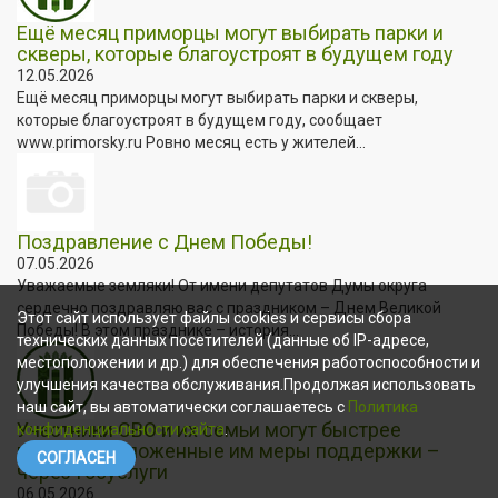
Ещё месяц приморцы могут выбирать парки и
скверы, которые благоустроят в будущем году
12.05.2026
Ещё месяц приморцы могут выбирать парки и скверы,
которые благоустроят в будущем году, сообщает
www.primorsky.ru Ровно месяц есть у жителей...
Поздравление с Днем Победы!
07.05.2026
Уважаемые земляки! От имени депутатов Думы округа
сердечно поздравляю вас с праздником – Днем Великой
Этот сайт использует файлы cookies и сервисы сбора
Победы! В этом празднике – история...
технических данных посетителей (данные об IP-адресе,
местоположении и др.) для обеспечения работоспособности и
улучшения качества обслуживания.Продолжая использовать
наш сайт, вы автоматически соглашаетесь с
Политика
Участники СВО и их семьи могут быстрее
конфиденциальности сайта
.
получать положенные им меры поддержки –
СОГЛАСЕН
через Госуслуги
06.05.2026