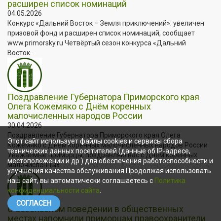
расширен список номинаций
04.05.2026
Конкурс «Дальний Восток – Земля приключений»: увеличен
призовой фонд и расширен список номинаций, сообщает
www.primorsky.ru Четвёртый сезон конкурса «Дальний
Восток...
Поздравление Губернатора Приморского края
Олега Кожемяко с Днём коренных
малочисленных народов России
30.04.2026
Поздравление Губернатора Приморского края Олега
Этот сайт использует файлы cookies и сервисы сбора
Кожемяко с Днём коренных малочисленных народов России
технических данных посетителей (данные об IP-адресе,
Уважаемые приморцы, поздравляю вас с Днём коренных
местоположении и др.) для обеспечения работоспособности и
малочисленных...
улучшения качества обслуживания.Продолжая использовать
наш сайт, вы автоматически соглашаетесь с
Политика
конфиденциальности сайта
.
СОГЛАСЕН
О безопасном поведении в общественных
местах напомнили приморцам правоохранители