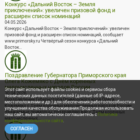
Конкурс «Дальний Восток – Земля
приключений»: увеличен призовой фонд и
расширен список номинаций
04.05.2026
Конкурс «Дальний Восток – Земля приключений»: увеличен
призовой фонд и расширен список номинаций, сообщает
www.primorsky.ru Четвёртый сезон конкурса «Дальний
Восток...
Поздравление Губернатора Приморского края
Олега Кожемяко с Днём коренных
малочисленных народов России
Этот сайт использует файлы cookies и сервисы сбора
30.04.2026
технических данных посетителей (данные об IP-адресе,
Поздравление Губернатора Приморского края Олега
местоположении и др.) для обеспечения работоспособности и
Кожемяко с Днём коренных малочисленных народов России
улучшения качества обслуживания.Продолжая использовать
Уважаемые приморцы, поздравляю вас с Днём коренных
наш сайт, вы автоматически соглашаетесь с
Политика
малочисленных...
конфиденциальности сайта
.
СОГЛАСЕН