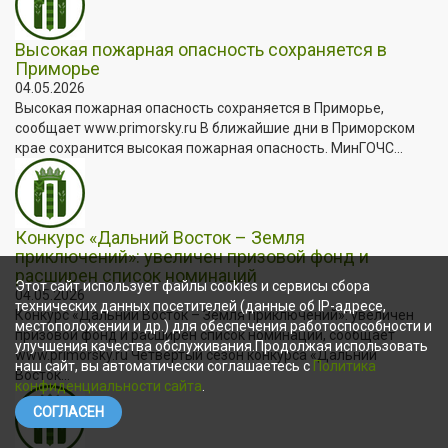
Высокая пожарная опасность сохраняется в
Приморье
04.05.2026
Высокая пожарная опасность сохраняется в Приморье,
сообщает www.primorsky.ru В ближайшие дни в Приморском
крае сохранится высокая пожарная опасность. МинГОЧС...
Конкурс «Дальний Восток – Земля
приключений»: увеличен призовой фонд и
расширен список номинаций
Этот сайт использует файлы cookies и сервисы сбора
04.05.2026
технических данных посетителей (данные об IP-адресе,
Конкурс «Дальний Восток – Земля приключений»: увеличен
местоположении и др.) для обеспечения работоспособности и
призовой фонд и расширен список номинаций, сообщает
улучшения качества обслуживания.Продолжая использовать
www.primorsky.ru Четвёртый сезон конкурса «Дальний
наш сайт, вы автоматически соглашаетесь с
Политика
Восток...
конфиденциальности сайта
.
СОГЛАСЕН