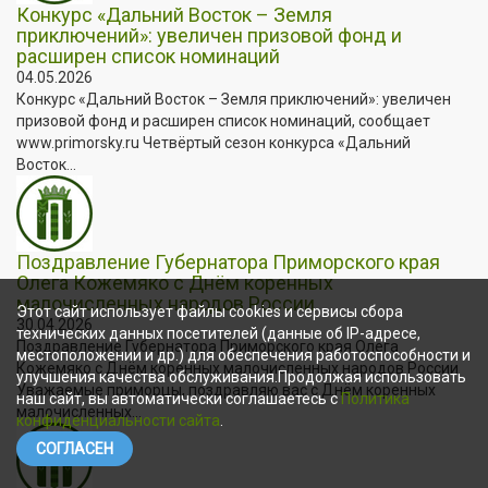
Конкурс «Дальний Восток – Земля
приключений»: увеличен призовой фонд и
расширен список номинаций
04.05.2026
Конкурс «Дальний Восток – Земля приключений»: увеличен
призовой фонд и расширен список номинаций, сообщает
www.primorsky.ru Четвёртый сезон конкурса «Дальний
Восток...
Поздравление Губернатора Приморского края
Олега Кожемяко с Днём коренных
малочисленных народов России
Этот сайт использует файлы cookies и сервисы сбора
30.04.2026
технических данных посетителей (данные об IP-адресе,
Поздравление Губернатора Приморского края Олега
местоположении и др.) для обеспечения работоспособности и
Кожемяко с Днём коренных малочисленных народов России
улучшения качества обслуживания.Продолжая использовать
Уважаемые приморцы, поздравляю вас с Днём коренных
наш сайт, вы автоматически соглашаетесь с
Политика
малочисленных...
конфиденциальности сайта
.
СОГЛАСЕН