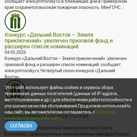
сообщает www.primorsky.ru В ближайшие дни в Приморском
крае сохранится высокая пожарная опасность. МинГОЧС...
Конкурс «Дальний Восток – Земля
приключений»: увеличен призовой фонд и
расширен список номинаций
04.05.2026
Конкурс «Дальний Восток – Земля приключений»: увеличен
призовой фонд и расширен список номинаций, сообщает
www.primorsky.ru Четвёртый сезон конкурса «Дальний
Восток...
Этот сайт использует файлы cookies и сервисы сбора
технических данных посетителей (данные об IP-адресе,
местоположении и др.) для обеспечения работоспособности и
Поздравление Губернатора Приморского края
улучшения качества обслуживания.Продолжая использовать
Олега Кожемяко с Днём коренных
наш сайт, вы автоматически соглашаетесь с
Политика
малочисленных народов России
конфиденциальности сайта
.
30.04.2026
СОГЛАСЕН
Поздравление Губернатора Приморского края Олега
Кожемяко с Днём коренных малочисленных народов России