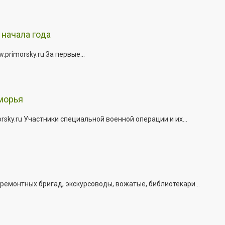
начала года
rimorsky.ru За первые...
морья
ky.ru Участники специальной военной операции и их...
емонтных бригад, экскурсоводы, вожатые, библиотекари...