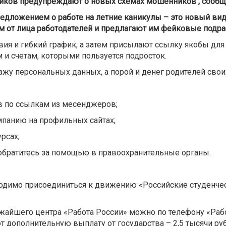
ников предупреждают о новых схемах мошенников
,
сообщ
редложением о работе на летние каникулы – это новый в
от лица работодателей и предлагают им фейковые подраб
и гибкий график, а затем присылают ссылку якобы для о
и счетам, которыми пользуется подросток.
ажу персональных данных, а порой и денег родителей свои
в по ссылкам из месенджеров;
мпанию на профильных сайтах;
рсах;
 обратитесь за помощью в правоохранительные органы.
одимо присоединиться к движению «Российские студенч
ижайшего центра «Работа России» можно по телефону «Рабо
 дополнительную выплату от государства – 2,5 тысячи ру