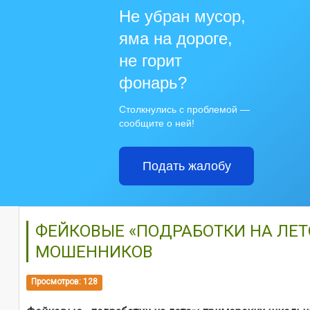
Не убран мусор,
яма на дороге,
не горит
фонарь?
Столкнулись с проблемой —
сообщите о ней!
Подать жалобу
ФЕЙКОВЫЕ «ПОДРАБОТКИ НА ЛЕ
МОШЕННИКОВ
Просмотров: 128