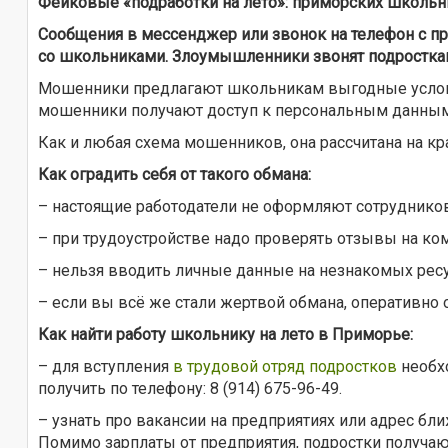
Фейковые «подработки на лето»: приморских школь
Сообщения в мессенджер или звонок на телефон с п
со школьниками. Злоумышленники звонят подросткам 
Мошенники предлагают школьникам выгодные условия 
мошенники получают доступ к персональным данным 
Как и любая схема мошенников, она рассчитана на кр
Как оградить себя от такого обмана:
– настоящие работодатели не оформляют сотруднико
– при трудоустройстве надо проверять отзывы на ко
– нельзя вводить личные данные на незнакомых ресу
– если вы всё же стали жертвой обмана, оперативно
Как найти работу школьнику на лето в Приморье:
– для вступления
в трудовой отряд подростков
необх
получить по телефону: 8 (914) 675-96-49.
– узнать про вакансии на предприятиях или адрес бл
Помимо зарплаты от предприятия, подростки получают