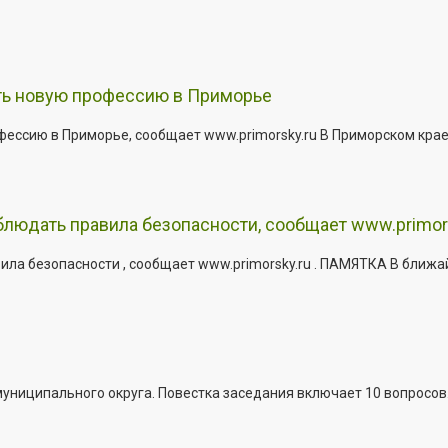
ить новую профессию в Приморье
офессию в Приморье, сообщает www.primorsky.ru В Приморском кра
юдать правила безопасности, сообщает www.primor
ла безопасности , сообщает www.primorsky.ru . ПАМЯТКА В ближа
иципального округа. Повестка заседания включает 10 вопросов. За