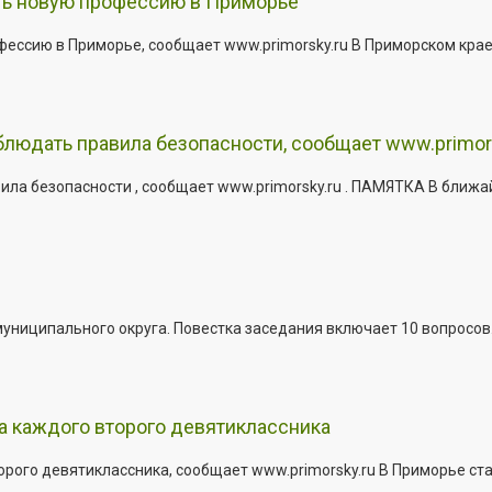
ить новую профессию в Приморье
офессию в Приморье, сообщает www.primorsky.ru В Приморском кра
юдать правила безопасности, сообщает www.primor
ла безопасности , сообщает www.primorsky.ru . ПАМЯТКА В ближа
иципального округа. Повестка заседания включает 10 вопросов. За
а каждого второго девятиклассника
ого девятиклассника, сообщает www.primorsky.ru В Приморье ста