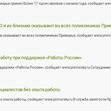
рья принял более 11 тысяч звонков с начала года, сообщает www.p
 и их близким оказывают во всех поликлиниках При
 оказывают во всех поликлиниках Приморья, сообщает www.primors
работу при поддержке «Работы России»
держке «Работы России», сообщает www.primorsky.ru Сотрудники р
ециалистов без опыта работы
з опыта работы, сообщает www.primorsky.ru В службе занятости Пр