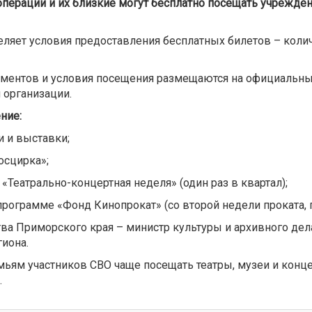
операции и их близкие могут бесплатно посещать учрежде
ляет условия предоставления бесплатных билетов – колич
ментов и условия посещения размещаются на официальных 
 организации.
ние:
и и выставки;
осцирка»;
«Театрально-концертная неделя» (один раз в квартал);
ограмме «Фонд Кинопрокат» (со второй недели проката, п
ва Приморского края – министр культуры и архивного дел
иона.
ьям участников СВО чаще посещать театры, музеи и конце
.