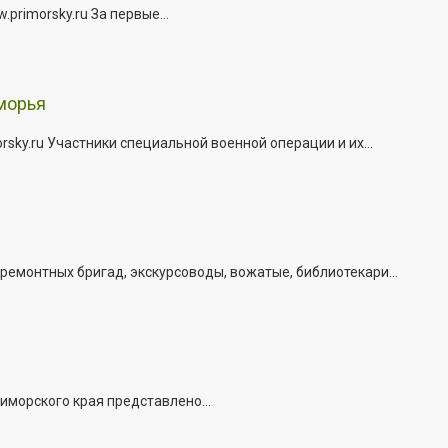
rimorsky.ru За первые...
морья
ky.ru Участники специальной военной операции и их...
емонтных бригад, экскурсоводы, вожатые, библиотекари...
иморского края представлено...