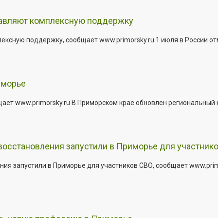
тавляют комплексную поддержку
сную поддержку, сообщает www.primorsky.ru 1 июля в России отм
иморье
щает www.primorsky.ru В Приморском крае обновлён региональный
 восстановления запустили в Приморье для участник
ния запустили в Приморье для участников СВО, сообщает www.pri