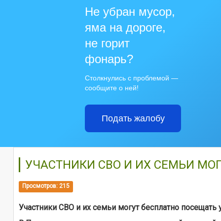
Не убран мусор,
яма на дороге,
не горит
фонарь?
Столкнулись с проблемой —
сообщите о ней!
Подать жалобу
УЧАСТНИКИ СВО И ИХ СЕМЬИ МО
Просмотров: 215
Участники СВО и их семьи могут бесплатно посещать