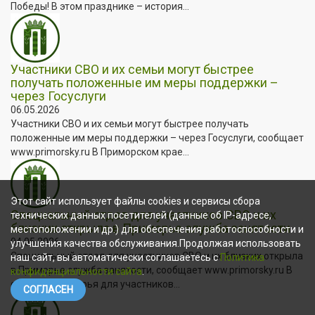
Победы! В этом празднике – история...
Участники СВО и их семьи могут быстрее
получать положенные им меры поддержки –
через Госуслуги
06.05.2026
Участники СВО и их семьи могут быстрее получать
положенные им меры поддержки – через Госуслуги, сообщает
www.primorsky.ru В Приморском крае...
Этот сайт использует файлы cookies и сервисы сбора
Специальный отдел для участников СВО и их
технических данных посетителей (данные об IP-адресе,
близких открыла в Приморье служба занятости
местоположении и др.) для обеспечения работоспособности и
04.05.2026
улучшения качества обслуживания.Продолжая использовать
Специальный отдел для участников СВО и их близких открыла
наш сайт, вы автоматически соглашаетесь с
Политика
в Приморье служба занятости, сообщает www.primorsky.ru В
конфиденциальности сайта
.
столице Приморья для участников...
СОГЛАСЕН